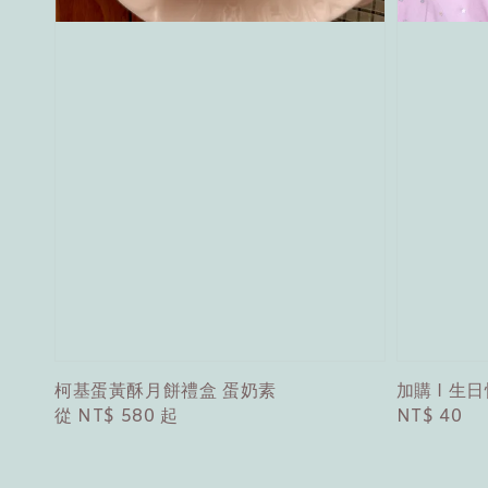
柯基蛋黃酥月餅禮盒 蛋奶素
加購 I 生
Regular
從
NT$ 580
起
Regular
NT$ 40
price
price