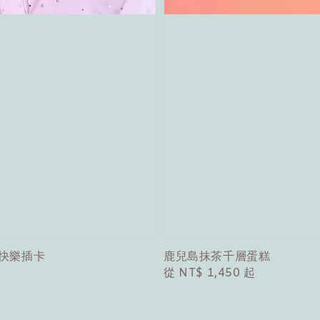
日快樂插卡
鹿兒島抹茶千層蛋糕
Regular
從
NT$ 1,450
起
price