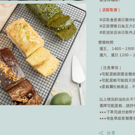
最佳時機唷!
｜店面取貨｜
#店取會是當日製作
#店面營業日為五六
#若須於店休日取件,
營業時間
週五、 1400 ~ 1900
週六、週日 1200 ~ 1
｜注意事項｜
●宅配蛋糕因運送難
●宅配蛋糕可能因天
●蛋糕屬生鮮產品，
以上情況奶油先生不
選擇宅配蛋糕，請評估
●●●下單完成付款即
●●●有急單或客製需
分享