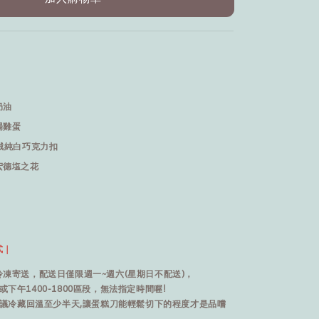
奶油
場雞蛋
絨純白巧克力扣
宏德塩之花
式｜
凍寄送，配送日僅限週一~週六(星期日不配送)，
或下午1400-1800區段，無法指定時間喔!
建議冷藏回溫至少半天,讓蛋糕刀能輕鬆切下的程度才是品嚐