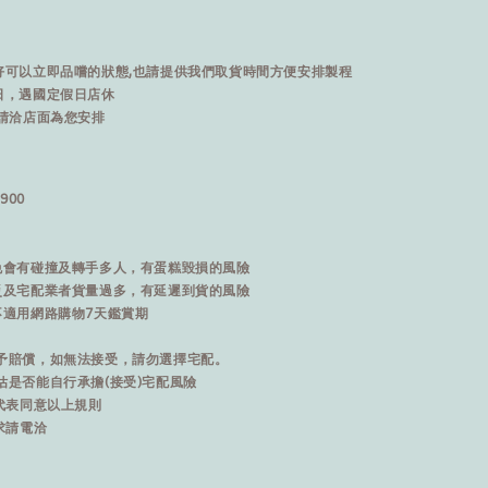
好可以立即品嚐的狀態,也請提供我們取貨時間方便安排製程
日，遇國定假日店休
請洽店面為您安排
900
免會有碰撞及轉手多人，有蛋糕毀損的風險
災及宅配業者貨量過多，有延遲到貨的風險
不適用網路購物7天鑑賞期
予賠償，如無法接受，請勿選擇宅配。
是否能自行承擔(接受)宅配風險
代表同意以上規則
求請電洽