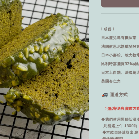
I 成份 I
日本鹿兒島有機抹茶
法國依思尼熟成發酵
日本小麥粉、牧大牧
比利時嘉麗寶32%絲
日本上白糖、法國葛
美國杏仁角
運送方式
｜宅配寄送與賞味方
◆我們使用黑貓低溫冷
只能選上午 1300前 
◆本款自冷涷取出,