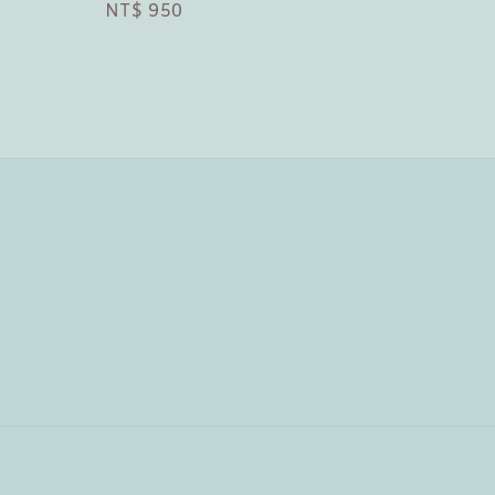
Regular
NT$ 950
price