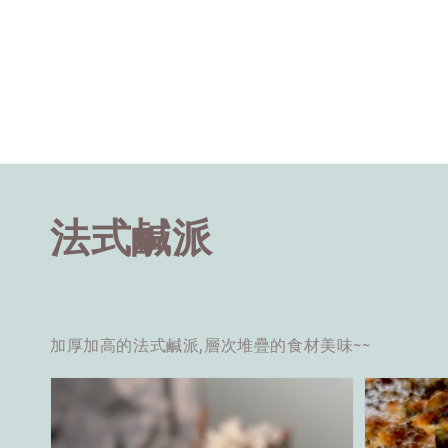
法式鹹派
加厚加高的法式鹹派,層次堆疊的食材美味~~