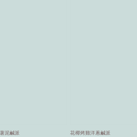
薯泥鹹派
花椰烤雞洋蔥鹹派