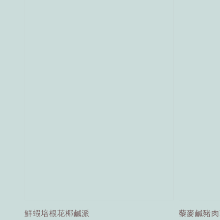
鮮蝦培根花椰鹹派
藜麥鹹豬肉