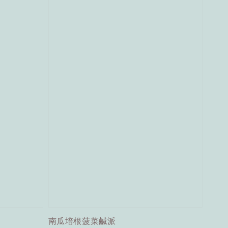
南瓜培根菠菜鹹派