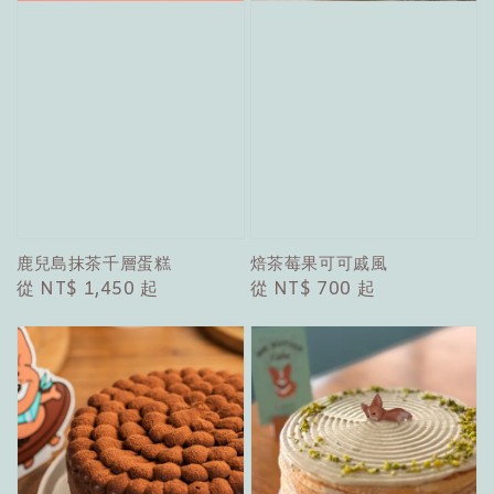
鹿兒島抹茶千層蛋糕
焙茶莓果可可戚風
Regular
從
NT$ 1,450
起
Regular
從
NT$ 700
起
price
price