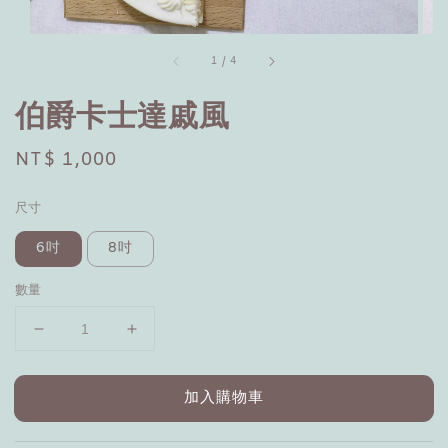
1
/
4
伯爵卡士達戚風
Regular
NT$ 1,000
price
尺寸
6吋
8吋
數量
加入購物車