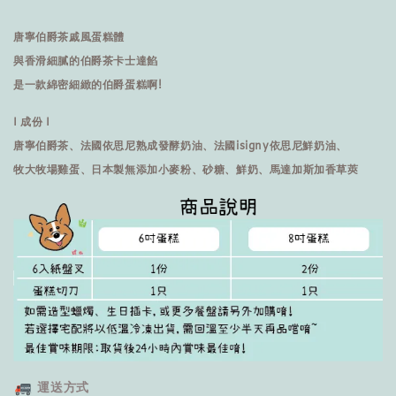
唐寧伯爵茶戚風蛋糕體
與香滑細膩的伯爵茶卡士達餡
是一款綿密細緻的伯爵蛋糕啊!
I 成份 I
唐寧伯爵茶、法國依思尼熟成發酵奶油、法國isigny依思尼鮮奶油、
牧大牧場雞蛋、日本製無添加小麥粉、砂糖、鮮奶、馬達加斯加香草莢
運送方式