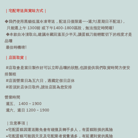
｜宅配寄送與賞味方式｜
◆我們使用黑貓低溫冷凍寄送，配送日僅限週一~週六(星期日不配送)，
只能選上午 1300前 或下午1400-1800區段，無法指定時間喔!
◆本款自冷涷取出,建議冷藏回溫至少半天,讓蛋糕刀能輕鬆切下的程度才是
品嚐
最佳時機唷!
｜店面取貨｜
#店取會是當日製作好可以立即品嚐的狀態,也請提供我們取貨時間方便安
排製程
#店面營業日為五六日，遇國定假日店休
#若須於店休日取件,請洽店面為您安排
營業時間
週五、 1400 ~ 1900
週六、週日 1200 ~ 1900
｜注意事項｜
●宅配蛋糕因運送難免會有碰撞及轉手多人，有蛋糕毀損的風險
●宅配蛋糕可能因天災及宅配業者貨量過多，有延遲到貨的風險