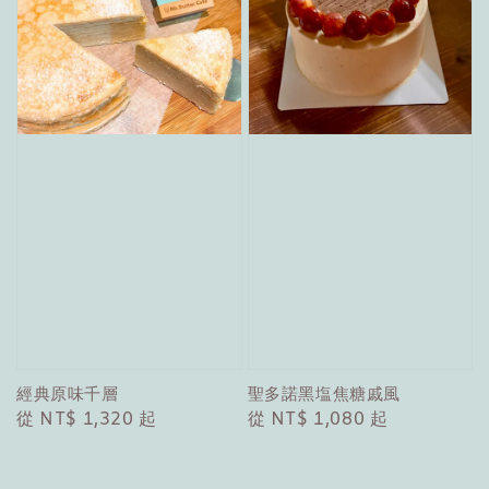
經典原味千層
聖多諾黑塩焦糖戚風
Regular
從
NT$ 1,320
起
Regular
從
NT$ 1,080
起
price
price