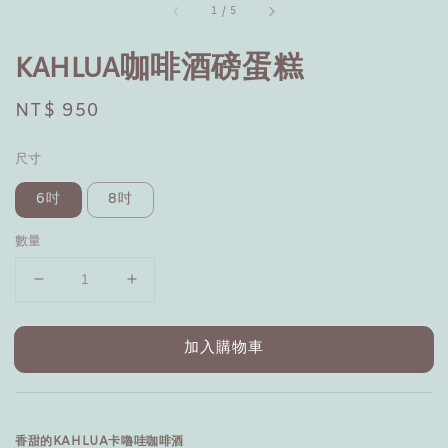
1
/
5
KAHLUA咖啡酒磅蛋糕
Regular
NT$ 950
price
尺寸
6吋
8吋
數量
加入購物車
香甜的KAHLUA卡嚕哇咖啡酒