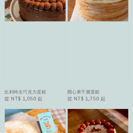
比利時生巧克力蛋糕
開心果千層蛋糕
Regular
從
NT$ 1,050
起
Regular
從
NT$ 1,750
起
price
price