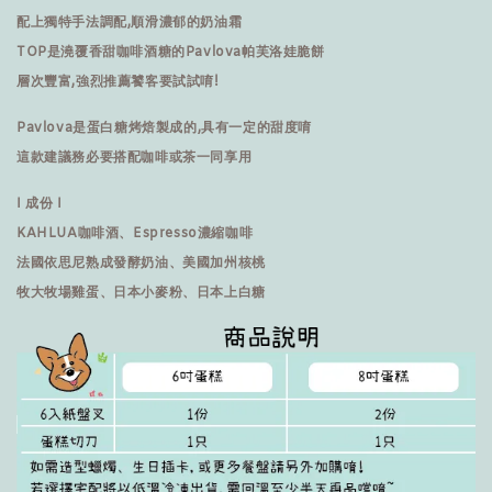
配上獨特手法調配,順滑濃郁的奶油霜
TOP是澆覆香甜咖啡酒糖的Pavlova帕芙洛娃脆餅
層次豐富,強烈推薦饕客要試試唷!
Pavlova是蛋白糖烤焙製成的,具有一定的甜度唷
這款建議務必要搭配咖啡或茶一同享用
I 成份 I
KAHLUA咖啡酒、Espresso濃縮咖啡
法國依思尼熟成發酵奶油、美國加州核桃
牧大牧場雞蛋、日本小麥粉、日本上白糖