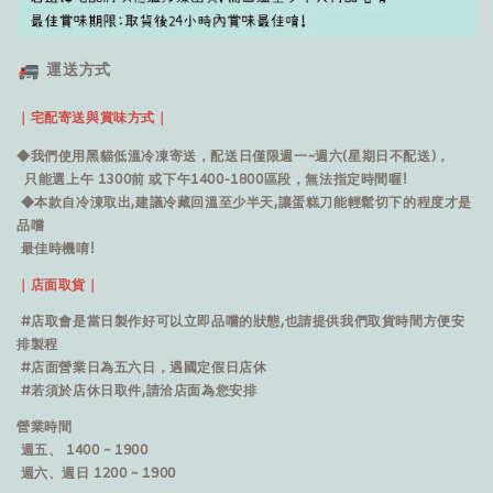
運送方式
｜宅配寄送與賞味方式｜
◆我們使用黑貓低溫冷凍寄送，配送日僅限週一~週六(星期日不配送)，
只能選上午 1300前 或下午1400-1800區段，無法指定時間喔!
◆本款自冷涷取出,建議冷藏回溫至少半天,讓蛋糕刀能輕鬆切下的程度才是
品嚐
最佳時機唷!
｜店面取貨｜
#店取會是當日製作好可以立即品嚐的狀態,也請提供我們取貨時間方便安
排製程
#店面營業日為五六日，遇國定假日店休
#若須於店休日取件,請洽店面為您安排
營業時間
週五、 1400 ~ 1900
週六、週日 1200 ~ 1900