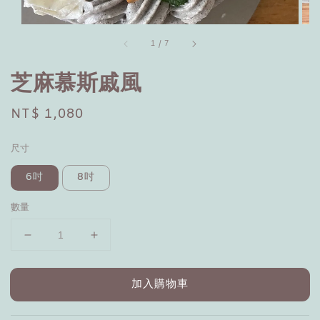
1
/
7
芝麻慕斯戚風
Regular
NT$ 1,080
price
尺寸
6吋
8吋
數量
加入購物車