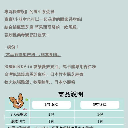
專為長輩設計的養生系蛋糕
寶寶/小朋友也可以一起品嚐的闔家系甜點!
結合補氣黑芝麻 堅果而研發的一款蛋糕。
強烈推薦母親節訂起來~~
I 成份 I
*本品有添加吉利丁,非素食唷。
法國Elle&Vire 愛樂薇鮮奶油
、
馬卡龍專用杏仁粉
台灣低溫焙磨黑芝麻粉、日本竹本黑芝麻醬
牧大牧場雞蛋、牧場鮮乳、日本小麥粉