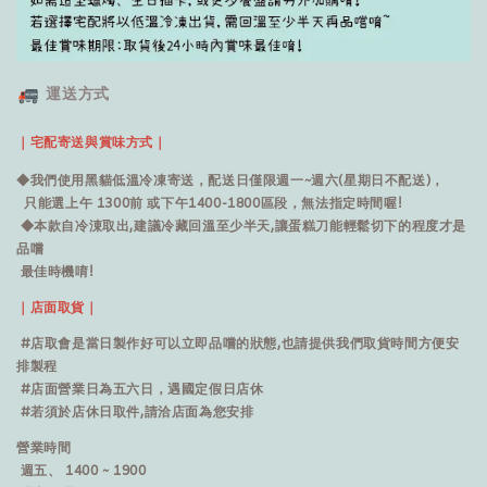
運送方式
｜宅配寄送與賞味方式｜
◆我們使用黑貓低溫冷凍寄送，配送日僅限週一~週六(星期日不配送)，
只能選上午 1300前 或下午1400-1800區段，無法指定時間喔!
◆本款自冷涷取出,建議冷藏回溫至少半天,讓蛋糕刀能輕鬆切下的程度才是
品嚐
最佳時機唷!
｜店面取貨｜
#店取會是當日製作好可以立即品嚐的狀態,也請提供我們取貨時間方便安
排製程
#店面營業日為五六日，遇國定假日店休
#若須於店休日取件,請洽店面為您安排
營業時間
週五、 1400 ~ 1900