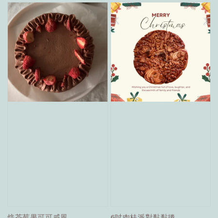
焙茶莓果可可戚風
6吋肉桂派對黏黏捲