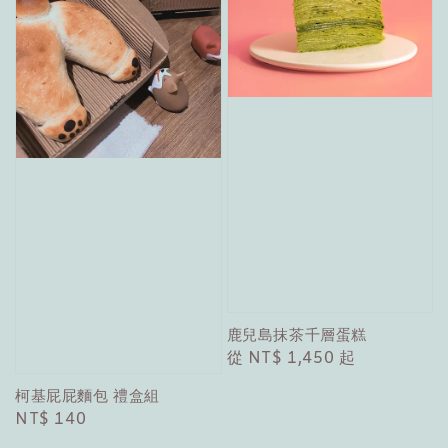
鹿兒島抹茶千層蛋糕
Regular
從
NT$ 1,450
起
price
柯基屁屁麵包 禮盒組
Regular
NT$ 140
price