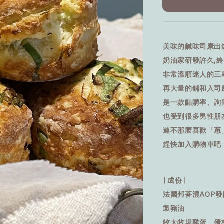
美味的鹹味司康出
奶油家研發許久,
非常溫順迷人的三
再大量的鋪和入司
是一款點購率、詢
也受到很多男性朋
連不那麼喜歡「蔥
趕快加入購物車吧
∣ 成份∣
法國邦菩澧AOP
製豬油
牧大牧場雞蛋、優