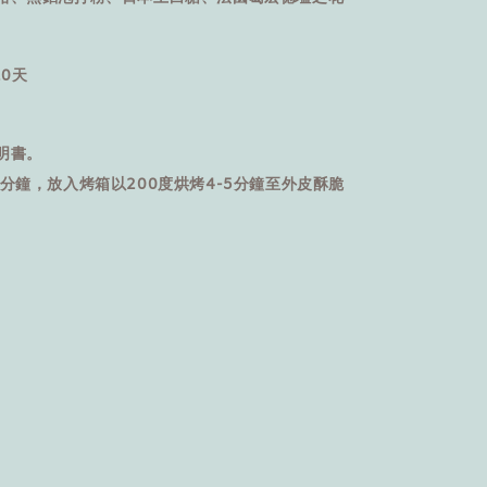
10天
明書。
分鐘，放入烤箱以200度烘烤4-5分鐘至外皮酥脆