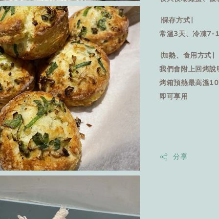
∣保存方式∣
常溫3天、冷凍7-
∣加熱、食用方式∣
我們會附上回烤說
烤箱預熱最高溫10
即可享用
分享