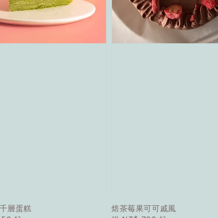
千層蛋糕
焙茶莓果可可戚風